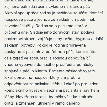
péče. Jeho úlohou je zhodnocení situace klienta,
zejména pak zda rodina zvládne náročnou péči.
Aktivní spolupráce rodiny je nedílnou součástí domácí
hospicové péče a jednou ze základních podmínek
zavedení služby. Rodina se o pacienta stará v
průběhu dne. Sleduje jeho zdravotní stav, podává
pacientovi stravu, zajišťuje pitný režim, hygienu a další
základní potřeby. Pokud je rodina připravena
poskytnout pacientovi potřebnou péči, koordinátor
dále zajistí ve spolupráci s rodinou odpovídající
vhodné vybavení domácího prostředí a pomůcky
spojené s péčí o klienta. Pacienta následně vyšetří
lékař domácího hospice, který tím přebírá
odpovědnost za paliativní léčbu. Lékař po provedení
komplexního vyšetření seznámí pacienta s návrhem
léčby. Navržená terapie by měla vést ke zmírnění
obtíží a zmenšení utrpení v rámci daného