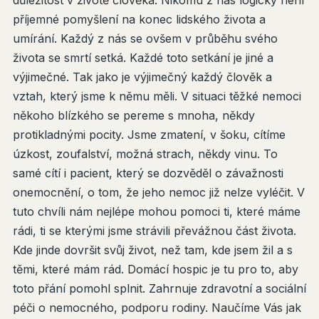
příjemné pomyšlení na konec lidského života a
umírání. Každý z nás se ovšem v průběhu svého
života se smrtí setká. Každé toto setkání je jiné a
výjimečné. Tak jako je výjimečný každý člověk a
vztah, který jsme k němu měli. V situaci těžké nemoci
někoho blízkého se pereme s mnoha, někdy
protikladnými pocity. Jsme zmatení, v šoku, cítíme
úzkost, zoufalství, možná strach, někdy vinu. To
samé cítí i pacient, který se dozvěděl o závažnosti
onemocnění, o tom, že jeho nemoc již nelze vyléčit. V
tuto chvíli nám nejlépe mohou pomoci ti, které máme
rádi, ti se kterými jsme strávili převážnou část života.
Kde jinde dovršit svůj život, než tam, kde jsem žil a s
těmi, které mám rád. Domácí hospic je tu pro to, aby
toto přání pomohl splnit. Zahrnuje zdravotní a sociální
péči o nemocného, podporu rodiny. Naučíme Vás jak