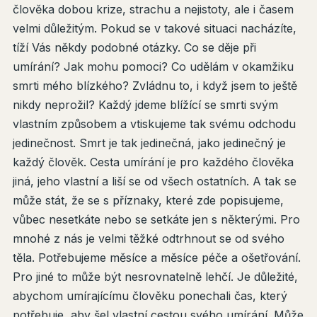
člověka dobou krize, strachu a nejistoty, ale i časem
velmi důležitým. Pokud se v takové situaci nacházíte,
tíží Vás někdy podobné otázky. Co se děje při
umírání? Jak mohu pomoci? Co udělám v okamžiku
smrti mého blízkého? Zvládnu to, i když jsem to ještě
nikdy neprožil? Každý jdeme blížící se smrti svým
vlastním způsobem a vtiskujeme tak svému odchodu
jedinečnost. Smrt je tak jedinečná, jako jedinečný je
každý člověk. Cesta umírání je pro každého člověka
jiná, jeho vlastní a liší se od všech ostatních. A tak se
může stát, že se s příznaky, které zde popisujeme,
vůbec nesetkáte nebo se setkáte jen s některými. Pro
mnohé z nás je velmi těžké odtrhnout se od svého
těla. Potřebujeme měsíce a měsíce péče a ošetřování.
Pro jiné to může být nesrovnatelně lehčí. Je důležité,
abychom umírajícímu člověku ponechali čas, který
potřebuje, aby šel vlastní cestou svého umírání. Může