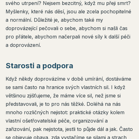
svého utrpení? Nejsem bezcitný, když mu přeji smrt?
Myšlenky, které nás děsí, jsou ale zcela pochopitelné
a normální. Důležité je, abychom také my
doprovázející pečovali o sebe, abychom si našli čas
pro přátele, abychom načerpali nové síly k další péči
a doprovázení.
Starosti a podpora
Když někdy doprovázíme v době umírání, dostáváme
se sami často na hranice svých vlastních sil. I když
většinou zjišťujeme, že máme více sil, než jsme si
představovali, je to pro nás těžké. Doléhá na nás
mnoho rozličných nejistot: praktické otázky kolem
vlastní ošetřovatelské péče, organizování a
zařizování, pak nejistota, jestli to půjde dál a jak. Často
se objevuje obava, zda vystačíme se silami a strach