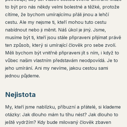
to být pro nás někdy velmi bolestné a těžké, protože
cítíme, že bychom umírajícímu přáli jinou a lehčí
cestu. Ale my nejsme ti, kteří mohou tuto cestu
nabídnout nebo ji měnit. Náš úkol je jiný. Jsme,
musíme být ti, kteří jsou stále připraveni přijímat právě
ten způsob, který si umírající člověk pro sebe zvolí.
Měli bychom být vnitřně připraveni jít s ním, i když to
vůbec našim vlastním představám neodpovídá. Je to
jeho umírání. Ani my nevíme, jakou cestou sami
jednou půjdeme.
Nejistota
My, kteří jsme nablízku, příbuzní a přátelé, si klademe
otázky: Jak dlouho mám tu tíhu nést? Jak dlouho to
ještě vydržím? Kdy bude milovaný člověk zbaven