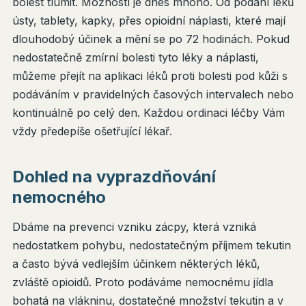
bolest tlumit. Možností je dnes mnoho. Od podání léků
ústy, tablety, kapky, přes opioidní náplasti, které mají
dlouhodobý účinek a mění se po 72 hodinách. Pokud
nedostatečně zmírní bolesti tyto léky a náplasti,
můžeme přejít na aplikaci léků proti bolesti pod kůži s
podáváním v pravidelných časových intervalech nebo
kontinuálně po celý den. Každou ordinaci léčby Vám
vždy předepíše ošetřující lékař.
Dohled na vyprazdňování
nemocného
Dbáme na prevenci vzniku zácpy, která vzniká
nedostatkem pohybu, nedostatečným příjmem tekutin
a často bývá vedlejším účinkem některých léků,
zvláště opioidů. Proto podáváme nemocnému jídla
bohatá na vlákninu, dostatečné množství tekutin a v