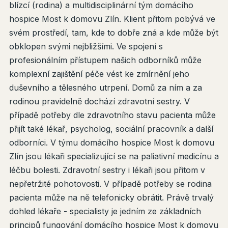
blízcí (rodina) a multidisciplinární tým domácího
hospice Most k domovu Zlín. Klient přitom pobývá ve
svém prostředí, tam, kde to dobře zná a kde může být
obklopen svými nejbližšími. Ve spojení s
profesionálním přístupem našich odborníků může
komplexní zajištění péče vést ke zmírnění jeho
duševního a tělesného utrpení. Domů za ním a za
rodinou pravidelně dochází zdravotní sestry. V
případě potřeby dle zdravotního stavu pacienta může
přijít také lékař, psycholog, sociální pracovník a další
odborníci. V týmu domácího hospice Most k domovu
Zlín jsou lékaři specializující se na paliativní medicínu a
léčbu bolesti. Zdravotní sestry i lékaři jsou přitom v
nepřetržité pohotovosti. V případě potřeby se rodina
pacienta může na ně telefonicky obrátit. Právě trvalý
dohled lékaře - specialisty je jedním ze základních
principů fungování domácího hospice Most k domovu