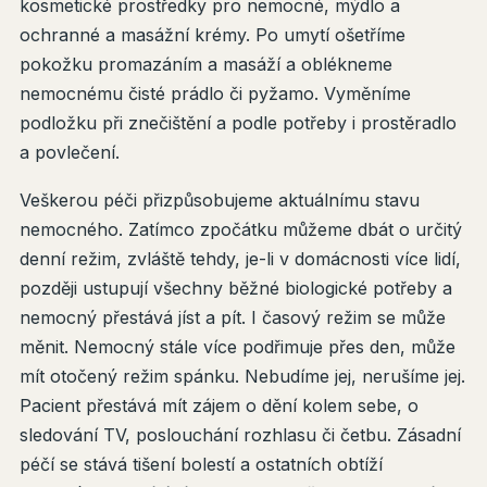
kosmetické prostředky pro nemocné, mýdlo a
ochranné a masážní krémy. Po umytí ošetříme
pokožku promazáním a masáží a oblékneme
nemocnému čisté prádlo či pyžamo. Vyměníme
podložku při znečištění a podle potřeby i prostěradlo
a povlečení.
Veškerou péči přizpůsobujeme aktuálnímu stavu
nemocného. Zatímco zpočátku můžeme dbát o určitý
denní režim, zvláště tehdy, je-li v domácnosti více lidí,
později ustupují všechny běžné biologické potřeby a
nemocný přestává jíst a pít. I časový režim se může
měnit. Nemocný stále více podřimuje přes den, může
mít otočený režim spánku. Nebudíme jej, nerušíme jej.
Pacient přestává mít zájem o dění kolem sebe, o
sledování TV, poslouchání rozhlasu či četbu. Zásadní
péčí se stává tišení bolestí a ostatních obtíží