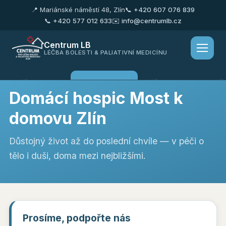
📍 Mariánské náměstí 48, Zlín
📞 +420 607 076 839
📞 +420 577 012 633
✉️ info@centrumlb.cz
Centrum LB
LÉČBA BOLESTI & PALIATIVNÍ MEDICÍNU
Léčba bolesti
Domácí hospic
Péče o rodinu
Náš 
Domácí hospic Most k
domovu Zlín
Důstojný život až do poslední chvíle — v péči o
tělo i duši, doma mezi nejbližšími.
Prosíme, podpořte nás