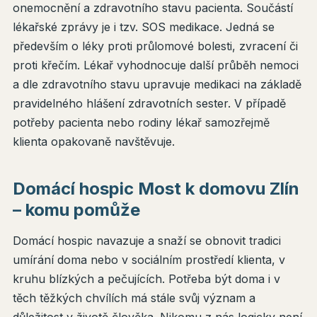
onemocnění a zdravotního stavu pacienta. Součástí
lékařské zprávy je i tzv. SOS medikace. Jedná se
především o léky proti průlomové bolesti, zvracení či
proti křečím. Lékař vyhodnocuje další průběh nemoci
a dle zdravotního stavu upravuje medikaci na základě
pravidelného hlášení zdravotních sester. V případě
potřeby pacienta nebo rodiny lékař samozřejmě
klienta opakovaně navštěvuje.
Domácí hospic Most k domovu Zlín
– komu pomůže
Domácí hospic navazuje a snaží se obnovit tradici
umírání doma nebo v sociálním prostředí klienta, v
kruhu blízkých a pečujících. Potřeba být doma i v
těch těžkých chvílích má stále svůj význam a
důležitost v životě člověka. Nikomu z nás logicky není